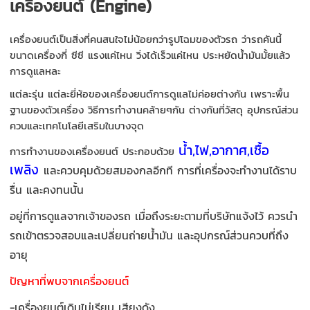
เครื่องยนต์ (Engine)
เครื่องยนต์เป็นสิ่งที่คนสนใจไม่น้อยกว่ารูปโฉมของตัวรถ ว่ารถคันนี้
ขนาดเครื่องกี่ ซีซี แรงแค่ไหน วิ่งได้เร็วแค่ไหน ประหยัดน้ำมันมั้ย
แล้ว
การดูแลหละ
แต่ละรุ่น แต่ละยี่ห้อของเครื่องยนต์การดูแลไม่ค่อยต่างกัน เพราะพื้น
ฐานของตัวเครื่อง วิธีการทำงานคล้ายๆกัน ต่างกันที่วัสดุ อุปกรณ์ส่วน
ควบและเทคโนโลยีเสริมในบางจุด
น้ำ,ไฟ,อากาศ,เชื้อ
การทำงานของเครื่องยนต์ ประกอบด้วย
เพลิง
และควบคุมด้วยสมองกลอีกที
การที่เครื่องจะทำงานได้ราบ
รื่น และคงทนนั้น
อยู่ที่การดูแลจากเจ้าของรถ เมื่อถึงระยะตามที่บริษัทแจ้งไว้ ควรนำ
รถเข้าตรวจสอบและเปลี่ยนถ่ายน้ำมัน และอุปกรณ์ส่วนควบที่ถึง
อายุ
ปัญหาที่พบจากเครื่องยนต์
-เครื่องยนต์เดินไม่เรียบ เสียงดัง