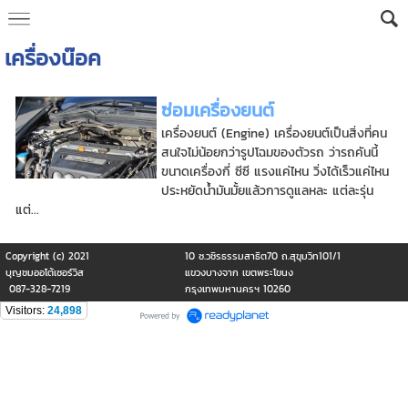
เครื่องน๊อค
ซ่อมเครื่องยนต์
เครื่องยนต์ (Engine) เครื่องยนต์เป็นสิ่งที่คน
สนใจไม่น้อยกว่ารูปโฉมของตัวรถ ว่ารถคันนี้
ขนาดเครื่องกี่ ซีซี แรงแค่ไหน วิ่งได้เร็วแค่ไหน
ประหยัดน้ำมันมั้ยแล้วการดูแลหละ แต่ละรุ่น
แต่...
Copyright (c) 2021
10 ซ.วชิรธรรมสาธิต70 ถ.สุขุมวิท101/1
บุญชมออโต้เซอร์วิส
แขวงบางจาก เขตพระโขนง
087-328-7219
กรุงเทพมหานครฯ 10260
Visitors:
24,898