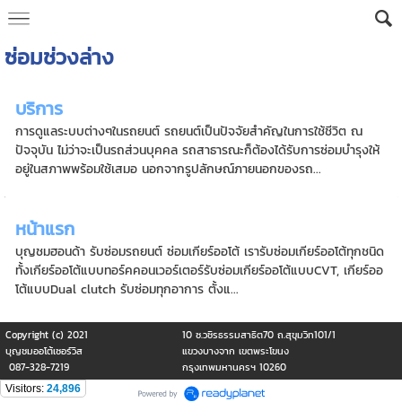
ซ่อมช่วงล่าง
บริการ
การดูแลระบบต่างๆในรถยนต์ รถยนต์เป็นปัจจัยสำคัญในการใช้ชีวิต ณ
ปัจจุบัน ไม่ว่าจะเป็นรถส่วนบุคคล รถสาธารณะก็ต้องได้รับการซ่อมบำรุงให้
อยู่ในสภาพพร้อมใช้เสมอ นอกจากรูปลักษณ์ภายนอกของรถ...
หน้าแรก
บุญชมฮอนด้า รับซ่อมรถยนต์ ซ่อมเกียร์ออโต้ เรารับซ่อมเกียร์ออโต้ทุกชนิด
ทั้งเกียร์ออโต้แบบทอร์คคอนเวอร์เตอร์รับซ่อมเกียร์ออโต้แบบCVT, เกียร์ออ
โต้แบบDual clutch รับซ่อมทุกอาการ ตั้งแ...
Copyright (c) 2021
10 ซ.วชิรธรรมสาธิต70 ถ.สุขุมวิท101/1
บุญชมออโต้เซอร์วิส
แขวงบางจาก เขตพระโขนง
087-328-7219
กรุงเทพมหานครฯ 10260
Visitors:
24,896